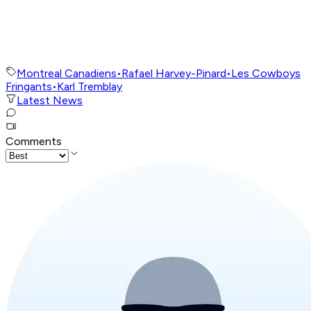
Montreal Canadiens
•
Rafael Harvey-Pinard
•
Les Cowboys
Fringants
•
Karl Tremblay
Latest News
Comments